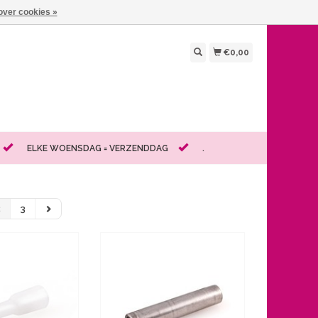
over cookies »
€0,00
ELKE WOENSDAG = VERZENDDAG
.
2
3