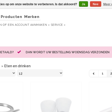
kies op om onze website te verbeteren. Is dat akkoord?
Ja
Nee
Meer 
Producten
Merken
EN
OF
EEN ACCOUNT AANMAKEN »
SERVICE »
BETAALD?
DAN WORDT UW BESTELLING WOENSDAG VERZONDEN
n
»
Eten en drinken
1