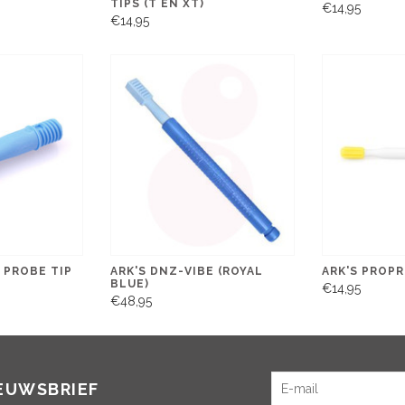
TIPS (T EN XT)
€14,95
€14,95
 PROBE TIP
ARK'S DNZ-VIBE (ROYAL
ARK'S PROP
BLUE)
€14,95
€48,95
IEUWSBRIEF