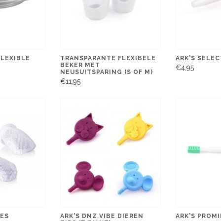
FLEXIBLE
TRANSPARANTE FLEXIBELE
ARK'S SELE
BEKER MET
€4,95
NEUSUITSPARING (S OF M)
€11,95
JES
ARK'S DNZ VIBE DIEREN
ARK'S PROMI