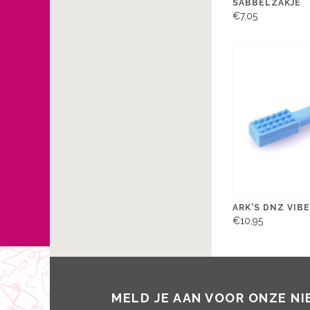
SABBELZAKJE
€7,05
ARK'S DNZ VIBE
€10,95
MELD JE AAN VOOR ONZE N