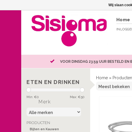
Wij slaan coo
Home
INLOGG
VOOR DINSDAG 23:59 UUR BESTELD EN 
Home
»
Producte
ETEN EN DRINKEN
Min: €
0
Max: €
50
Merk
PRODUCTEN
Bijten en Kauwen