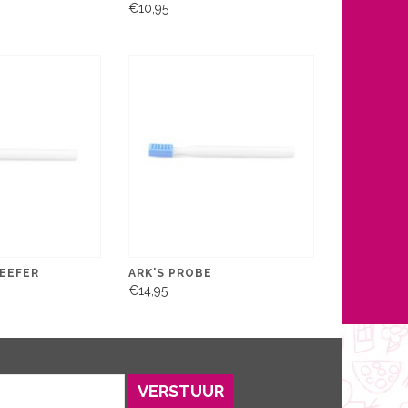
€10,95
REEFER
ARK'S PROBE
€14,95
VERSTUUR