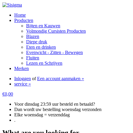
Home
Producten
Bijten en Kauwen
Volmondig Cursisten Producten
Blazen
Diepe druk
Eten en drinken
Evenwicht - Zitten - Bewegen
Fluiten
Lezen en Schrijven
Merken
Inloggen
of
Een account aanmaken »
service »
€0,00
Voor dinsdag 23:59 uur besteld en betaald?
Dan wordt uw bestelling woensdag verzonden
Elke woensdag = verzenddag
.
What are you looking for