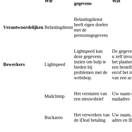
Wie
Wat
gegevens
Belastingdienst
heeft eigen doelen
Verantwoordelijken
Belastingdienst
met de
persoonsgegevens
Lightspeed kan
De gegeve
deze gegevens
u zelf invul
inzien om hulp te
het plaats
Bewerkers
Lightspeed
bieden bij
een bestell
problemen met de
en/of het 
webshop.
van een ac
Het versturen van
Uw naam e
Mailchimp
een nieuwsbrief
mailadres
Het verwerken van
Uw naam, 
Buckaroo
de iDeal betaling
adres en 