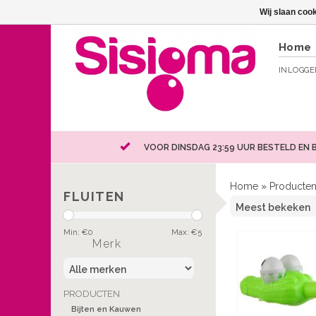
Wij slaan coo
Home
INLOGG
VOOR DINSDAG 23:59 UUR BESTELD EN 
Home
»
Producte
FLUITEN
Min: €
0
Max: €
5
Merk
PRODUCTEN
Bijten en Kauwen