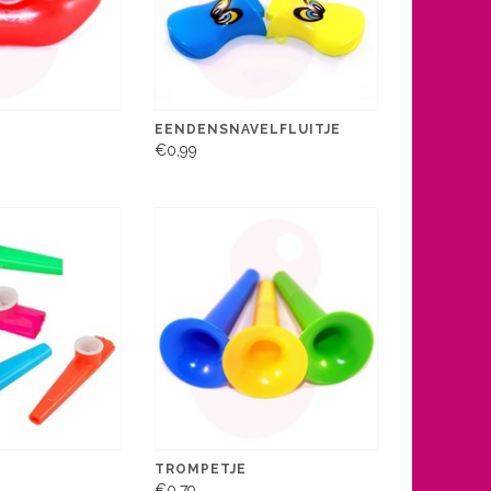
T
EENDENSNAVELFLUITJE
€0,99
TROMPETJE
€0,79