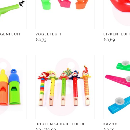
OGENFLUIT
VOGELFLUIT
LIPPENFLUI
€0,73
€0,69
HOUTEN SCHUIFFLUITJE
KAZOO
€2,15
€1,99
€0,99