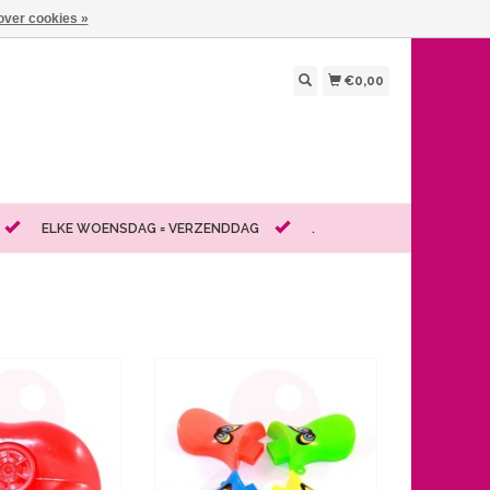
over cookies »
€0,00
ELKE WOENSDAG = VERZENDDAG
.