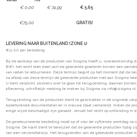
€ 0,00
€ 74,99
€ 5,65
€75,00
GRATIS!
LEVERING NAAR BUITENLAND (ZONE 1)
€11,00 per bestelling
Bij de aankoop van de producten van Sisigma heeft u, overeenkomstig de
BW), het recht (een deel van) de geleverde goederen binnen een perio
van reden te retourneren. Deze termijn begint op het moment dat de bes
na afloop van deze termijn de geleverde producten niet aan Sisigma heef
U bent verplicht, alvorens over te gaan tot terugzending, daarvan binne
aflevering, schriftelijk melding te maken bij Sisigma via
info@sisigma.nl
.
Terugzending van de producten dient te geschieden in de originele verp
bijbehorende documentatie) en in nieuwe staat verkerend. Indien de pro
enige wijze beschadigd zijn geraakt, vervalt het recht op ontbinding in de
De geretourneerde bestelling moet op of voor de vijftiende werkdag na on
Sisigma. De klant dient te bewijzen dat de geleverde producten tijdig z
van een verzendbewijs. Het terugzenden van de geleverde producten ko