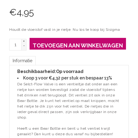
€
4,95
Houdt de vloeistof vast in je rietje. Nu los te koop bij Sisigma
+
TOEVOEGEN AAN WINKELWAGEN
-
Informatie
Beschikbaarheid:
Op voorraad
Koop 3 voor €4,32 per stuk en bespaar 13%
De Selct-Flow Valve is een ventieltje dat onder aan een
rietje kan worden bevestigd zodat de vloeistof tijdens
het drinken niet terugloopt. Dit ventiel zit ook in onze
Bear Bottle. Je kunt het ventiel op maat knippen, mocht
het rietje te dik zijn voor het ventiel. De rietjes die in
ieder geval direct passen, zijn ook verkrijgbaar in onze
shop.
Heeft u een Bear Bottle en bent u het ventiel kwijt
geraakt? Dan kunt u deze dus vanaf nu bijbestellen!