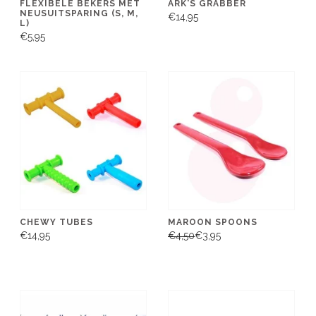
FLEXIBELE BEKERS MET
ARK'S GRABBER
NEUSUITSPARING (S, M,
€14,95
L)
€5,95
CHEWY TUBES
MAROON SPOONS
€14,95
€4,50
€3,95