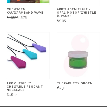
CHEWIGEM
ARK'S ADEM FLUIT -
KAUWARMBAND WAVE
ORAL MOTOR WHISTLE
(1 PACK)
€17,50
€15,75
€9,95
ARK CHEWEL™
THERAPUTTY GROEN
CHEWABLE PENDANT
€7,50
NECKLACE
€18,95