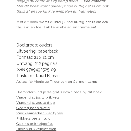
begrijp nu beter wat zij nodig heeft.’ -
Een moeder
Met dit boek wordt duidelijk hoe nuttig het is om ook
thuis af en toe flink te wiebelen en friemelen!
Met dit boek wordt duidelijk hoe nuttig het is om ook
thuis af en toe flink te wiebelen en friemelen!
Doelgroep:
ouders
Uitvoering:
paperback
Formaat:
21 x 21 cm
Omvang:
212 pagina's
ISBN
9789492525109
Illustrator:
Ruud Bijman
Auteur(s):
Monique Thoonsen en Carmen Lamp
Hieronder vind je de gratis downloads bij dit boek.
Vragenlijst jouw prikkels
Vragenlijst zoute drop
Gedrag per situatie
Vier kenmerken vier types
Prikkels per zintuig
Gezins prikkelprofiel
Dieren prikkelprofielen