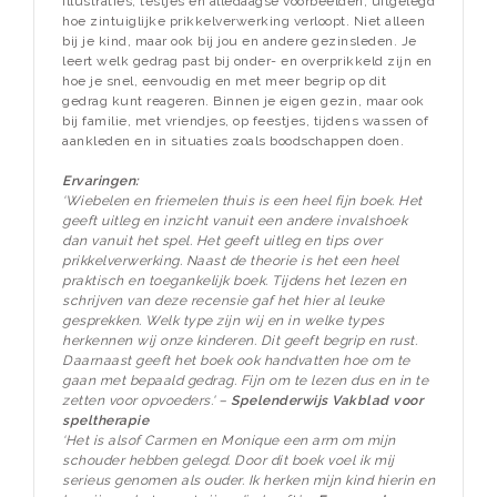
illustraties, testjes en alledaagse voorbeelden, uitgelegd
hoe zintuiglijke prikkelverwerking verloopt. Niet alleen
bij je kind, maar ook bij jou en andere gezinsleden. Je
leert welk gedrag past bij onder- en overprikkeld zijn en
hoe je snel, eenvoudig en met meer begrip op dit
gedrag kunt reageren. Binnen je eigen gezin, maar ook
bij familie, met vriendjes, op feestjes, tijdens wassen of
aankleden en in situaties zoals boodschappen doen.
Ervaringen:
‘Wiebelen en friemelen thuis is een heel fijn boek. Het
geeft uitleg en inzicht vanuit een andere invalshoek
dan vanuit het spel. Het geeft uitleg en tips over
prikkelverwerking. Naast de theorie is het een heel
praktisch en toegankelijk boek. Tijdens het lezen en
schrijven van deze recensie gaf het hier al leuke
gesprekken. Welk type zijn wij en in welke types
herkennen wij onze kinderen. Dit geeft begrip en rust.
Daarnaast geeft het boek ook handvatten hoe om te
gaan met bepaald gedrag. Fijn om te lezen dus en in te
zetten voor opvoeders.' –
Spelenderwijs Vakblad voor
speltherapie
‘Het is alsof Carmen en Monique een arm om mijn
schouder hebben gelegd. Door dit boek voel ik mij
serieus genomen als ouder. Ik herken mijn kind hierin en