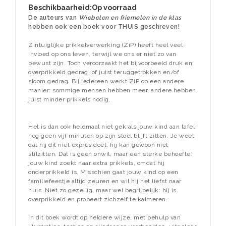
Beschikbaarheid:
Op voorraad
De auteurs van
Wiebelen en friemelen in de klas
hebben ook een boek voor THUIS geschreven!
Zintuiglijke prikkelverwerking (ZiP) heeft heel veel
invloed op ons leven, terwijl we ons er niet zo van
bewust zijn. Toch veroorzaakt het bijvoorbeeld druk en
overprikkeld gedrag, of juist teruggetrokken en/of
sloom gedrag. Bij iedereen werkt ZiP op een andere
manier: sommige mensen hebben meer, andere hebben
juist minder prikkels nodig.
Het is dan ook helemaal niet gek als jouw kind aan tafel
nog geen vijf minuten op zijn stoel blijft zitten. Je weet
dat hij dit niet expres doet; hij kán gewoon niet
stilzitten. Dat is geen onwil, maar een sterke behoefte:
jouw kind zoekt naar extra prikkels, omdat hij
onderprikkeld is. Misschien gaat jouw kind op een
familiefeestje altijd zeuren en wil hij het liefst naar
huis. Niet zo gezellig, maar wel begrijpelijk: hij is
overprikkeld en probeert zichzelf te kalmeren.
In dit boek wordt op heldere wijze, met behulp van