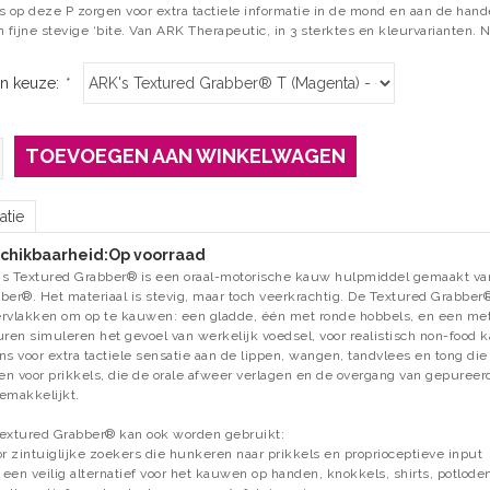
s op deze P zorgen voor extra tactiele informatie in de mond en aan de han
 fijne stevige ‘bite. Van ARK Therapeutic, in 3 sterktes en kleurvarianten. N
n keuze:
*
TOEVOEGEN AAN WINKELWAGEN
atie
chikbaarheid:
Op voorraad
s Textured Grabber® is een oraal-motorische kauw hulpmiddel gemaakt van 
ber®. Het materiaal is stevig, maar toch veerkrachtig. De Textured Grabber®
rvlakken om op te kauwen: een gladde, één met ronde hobbels, en een me
uren simuleren het gevoel van werkelijk voedsel, voor realistisch non-food k
ns voor extra tactiele sensatie aan de lippen, wangen, tandvlees en tong d
n voor prikkels, die de orale afweer verlagen en de overgang van gepureer
emakkelijkt.
extured Grabber® kan ook worden gebruikt:
or zintuiglijke zoekers die hunkeren naar prikkels en proprioceptieve input
s een veilig alternatief voor het kauwen op handen, knokkels, shirts, potlode