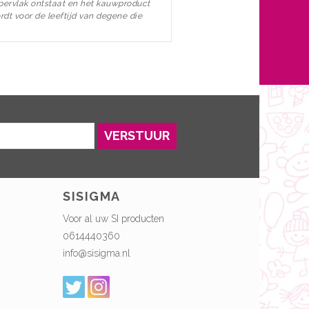
pervlak ontstaat en het kauwproduct
rdt voor de leeftijd van degene die
VERSTUUR
SISIGMA
Voor al uw SI producten
0614440360
info@sisigma.nl