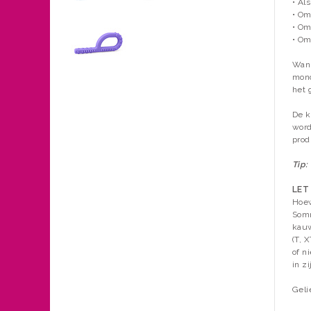
• Al
• Om
• Om
• Om
Wann
mond
het 
De k
word
prod
Tip:
LET
Hoew
Somm
kauw
(T, 
of n
in zi
Geli