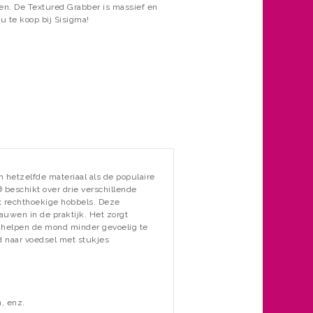
den. De Textured Grabber is massief en
u te koop bij Sisigma!
hetzelfde materiaal als de populaire
 beschikt over drie verschillende
t rechthoekige hobbels. Deze
auwen in de praktijk. Het zorgt
ie helpen de mond minder gevoelig te
d naar voedsel met stukjes
n, enz.