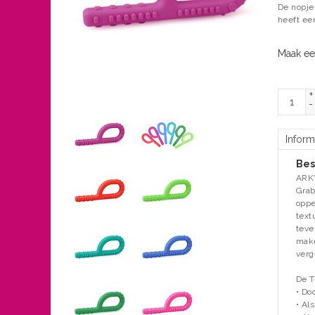
De nopje
heeft een
Maak ee
+
-
Inform
Bes
ARK'
Grab
oppe
text
teve
make
verg
De T
• Do
• Al