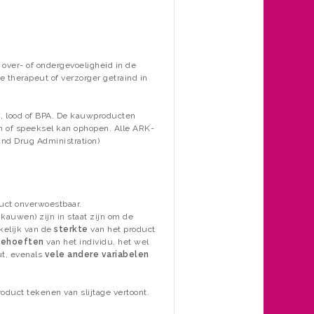
over- of ondergevoeligheid in de
 therapeut of verzorger getraind in
, lood of BPA. De kauwproducten
n of speeksel kan ophopen. Alle ARK-
nd Drug Administration)
uct onverwoestbaar.
kauwen) zijn in staat zijn om de
kelijk van de
sterkte
van het product
behoeften
van het individu, het wel
ut, evenals
vele andere variabelen
oduct tekenen van slijtage vertoont.