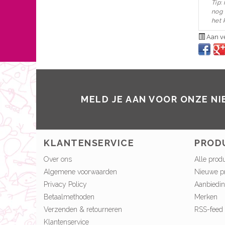
Tip:
nog 
het 
Aan ve
MELD JE AAN VOOR ONZE N
KLANTENSERVICE
PROD
Over ons
Alle prod
Algemene voorwaarden
Nieuwe p
Privacy Policy
Aanbiedi
Betaalmethoden
Merken
Verzenden & retourneren
RSS-feed
Klantenservice