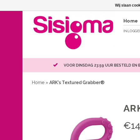
Wij slaan coo
Home
INLOGG
VOOR DINSDAG 23:59 UUR BESTELD EN 
Home
»
ARK's Textured Grabber®
AR
€
14