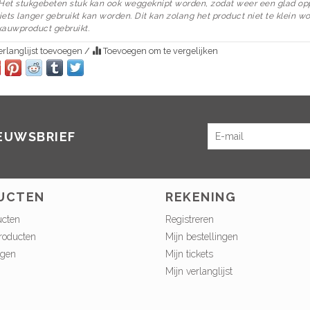
 Het stukgebeten stuk kan ook weggeknipt worden, zodat weer een glad op
iets langer gebruikt kan worden. Dit kan zolang het product niet te klein wo
kauwproduct gebruikt.
rlanglijst toevoegen
/
Toevoegen om te vergelijken
IEUWSBRIEF
UCTEN
REKENING
ucten
Registreren
roducten
Mijn bestellingen
ngen
Mijn tickets
Mijn verlanglijst