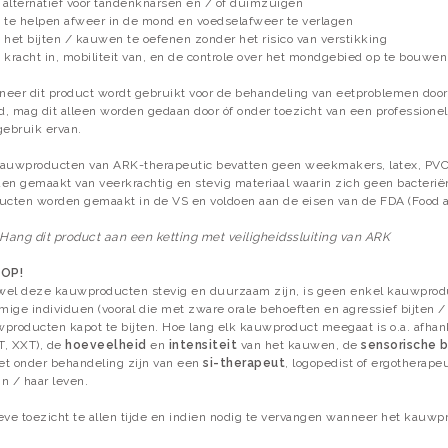
s alternatief voor tandenknarsen en / of duimzuigen
 te helpen afweer in de mond en voedselafweer te verlagen
 het bijten / kauwen te oefenen zonder het risico van verstikking
 kracht in, mobiliteit van, en de controle over het mondgebied op te bouwen
eer dit product wordt gebruikt voor de behandeling van eetproblemen door 
, mag dit alleen worden gedaan door óf onder toezicht van een professionele
gebruik ervan.
auwproducten van ARK-therapeutic bevatten geen weekmakers, latex, PVC
en gemaakt van veerkrachtig en stevig materiaal waarin zich geen bacterië
ucten worden gemaakt in de VS en voldoen aan de eisen van de FDA (Food a
Hang dit product aan een ketting met veiligheidssluiting van ARK
 OP!
el deze kauwproducten stevig en duurzaam zijn, is geen enkel kauwprod
ige individuen (vooral die met zware orale behoeften en agressief bijten / 
producten kapot te bijten. Hoe lang elk kauwproduct meegaat is o.a. afhan
XT, XXT), de
hoeveelheid
en
intensiteit
van het kauwen, de
sensorische 
iet onder behandeling zijn van een
si-therapeut
, logopedist of ergotherape
jn / haar leven.
eve toezicht te allen tijde en indien nodig te vervangen wanneer het kauwpr