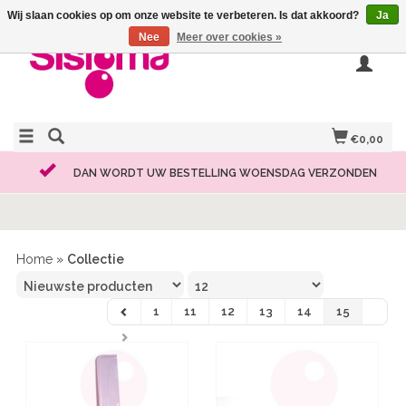
Wij slaan cookies op om onze website te verbeteren. Is dat akkoord?
Ja
Nee
Meer over cookies »
€0,00
DAN WORDT UW BESTELLING WOENSDAG VERZONDEN
Home
»
Collectie
1
11
12
13
14
15