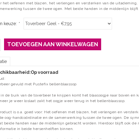
r het oefenen met blazen, het verlengen en versterken van de uitademing,
menwerking tussen de twee ogen. Met beide handen in de middenlijn blijf
n keuze:
*
TOEVOEGEN AAN WINKELWAGEN
atie
chikbaarheid:
Op voorraad
ud:
rbeer gevuld met Pustefix bellenblaassop
 in de buik van de toverbeer te knijpen komt het blaasoogje naar boven en k
eer je weer loslaat zakt het oogje weer terug in het bellenblaassop.
product is o.a. goed voor: Het oefenen met blazen, het verlengen en verste
de oog-handcoördinatie en de samenwerking tussen de twee ogen. De symm
t beide handen naar de middenlijn gebracht worden. Hierdoor blijft ook de
nformatie in beide hersenhelften binnen.