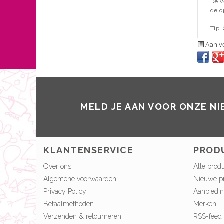
De v
de o
Tip:
Aan ve
MELD JE AAN VOOR ONZE N
KLANTENSERVICE
PROD
Over ons
Alle prod
Algemene voorwaarden
Nieuwe p
Privacy Policy
Aanbiedi
Betaalmethoden
Merken
Verzenden & retourneren
RSS-feed