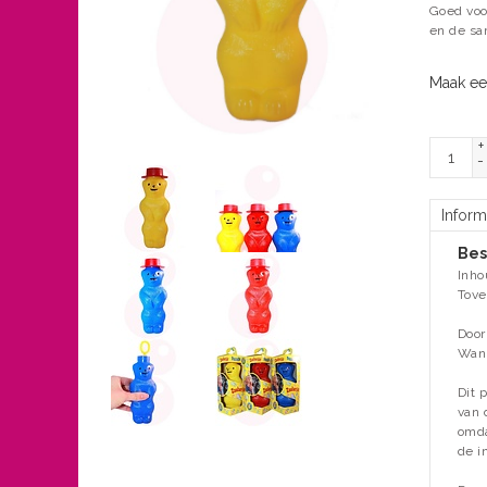
Goed voo
en de sa
Maak ee
+
-
Inform
Bes
Inho
Tove
Door
Wann
Dit 
van 
omda
de i