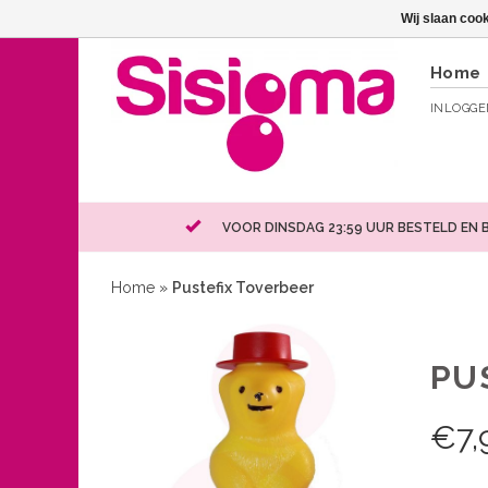
Wij slaan coo
Home
INLOGG
VOOR DINSDAG 23:59 UUR BESTELD EN 
Home
»
Pustefix Toverbeer
PU
€
7,