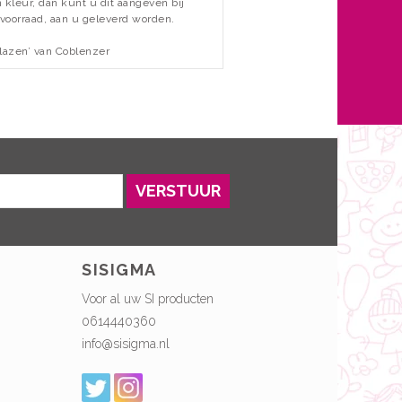
kleur, dan kunt u dit aangeven bij
voorraad, aan u geleverd worden.
blazen’ van Coblenzer
VERSTUUR
SISIGMA
Voor al uw SI producten
0614440360
info@sisigma.nl