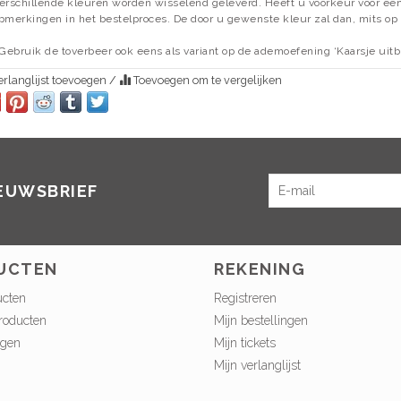
erschillende kleuren worden wisselend geleverd. Heeft u voorkeur voor een 
pmerkingen in het bestelproces. De door u gewenste kleur zal dan, mits op 
 Gebruik de toverbeer ook eens als variant op de ademoefening ‘Kaarsje uit
rlanglijst toevoegen
/
Toevoegen om te vergelijken
IEUWSBRIEF
UCTEN
REKENING
ucten
Registreren
roducten
Mijn bestellingen
ngen
Mijn tickets
Mijn verlanglijst