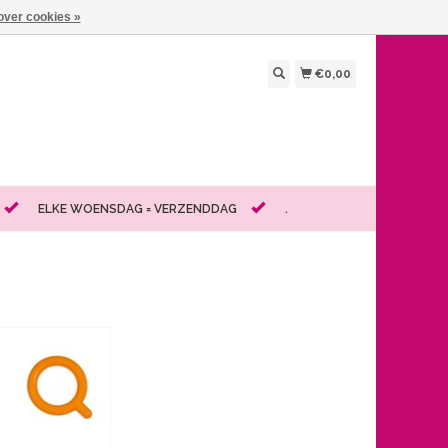
over cookies »
€0,00
ELKE WOENSDAG = VERZENDDAG
.