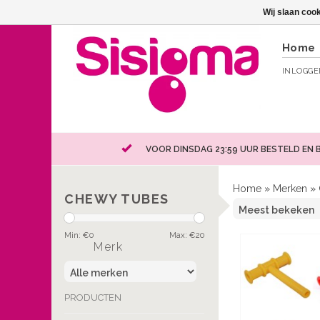
Wij slaan coo
Home
INLOGG
VOOR DINSDAG 23:59 UUR BESTELD EN 
Home
»
Merken
»
CHEWY TUBES
Min: €
0
Max: €
20
Merk
PRODUCTEN