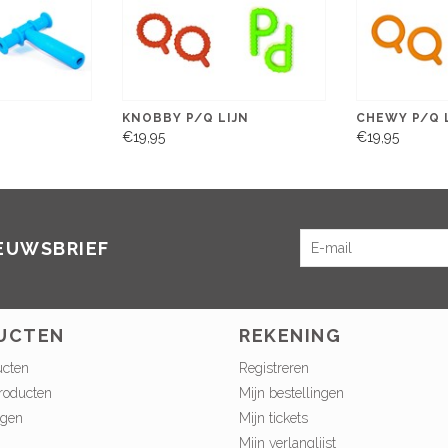
KNOBBY P/Q LIJN
CHEWY P/Q 
€19,95
€19,95
IEUWSBRIEF
UCTEN
REKENING
ucten
Registreren
roducten
Mijn bestellingen
ngen
Mijn tickets
Mijn verlanglijst