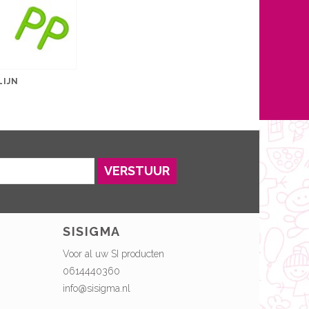
LIJN
VERSTUUR
SISIGMA
Voor al uw SI producten
0614440360
info@sisigma.nl