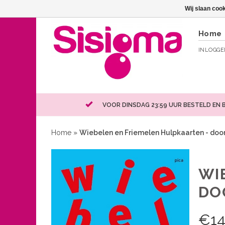
Wij slaan coo
Home
INLOGG
VOOR DINSDAG 23:59 UUR BESTELD EN 
Home
»
Wiebelen en Friemelen Hulpkaarten - do
WI
DO
€
14