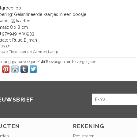
lgroep:
po
oering:
Gelamineerde kaartjes in een doosje
ang:
55 kaarten
maat:
8 x 8 cm
N
9789491806933
trator:
Ruud Bijman
ur(s):
ique Thoonsen en Carmen Lamp
rlanglijst toevoegen
/
Toevoegen om te vergelijken
IEUWSBRIEF
UCTEN
REKENING
ucten
Registreren