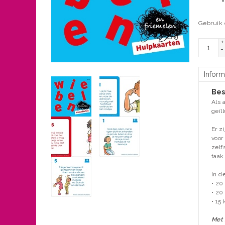
Gebruik 
+
-
Inform
Bes
Als 
geïl
Er z
voor
zelf
taak
In de
• 20
• 20
• 15
Met 