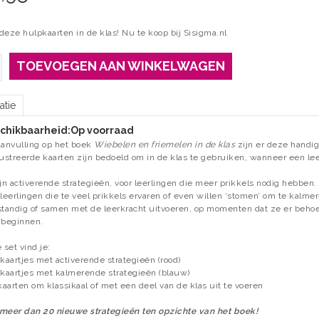
deze hulpkaarten in de klas! Nu te koop bij Sisigma.nl
TOEVOEGEN AAN WINKELWAGEN
atie
chikbaarheid:
Op voorraad
aanvulling op het boek
Wiebelen en friemelen in de klas
zijn er deze handig
lustreerde kaarten zijn bedoeld om in de klas te gebruiken, wanneer een leer
ijn activerende strategieën, voor leerlingen die meer prikkels nodig hebben.
 leerlingen die te veel prikkels ervaren of even willen ‘stomen’ om te kalm
standig of samen met de leerkracht uitvoeren, op momenten dat ze er behoe
 beginnen.
 set vind je:
 kaartjes met activerende strategieën (rood)
 kaartjes met kalmerende strategieën (blauw)
 kaarten om klassikaal of met een deel van de klas uit te voeren
meer dan 20 nieuwe strategieën ten opzichte van het boek!