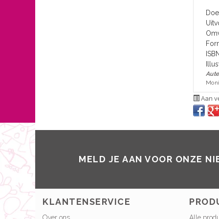
Doe
Uitv
Omv
For
ISB
Illus
Aute
Mon
Aan ve
MELD JE AAN VOOR ONZE N
KLANTENSERVICE
PROD
Over ons
Alle prod