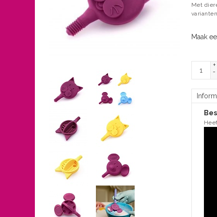
Met dier
variante
Maak ee
+
-
Inform
Bes
Heef