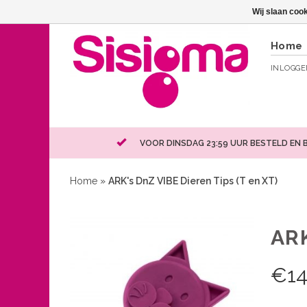
Wij slaan coo
Home
INLOGG
VOOR DINSDAG 23:59 UUR BESTELD EN 
Home
»
ARK's DnZ VIBE Dieren Tips (T en XT)
ARK
€
14