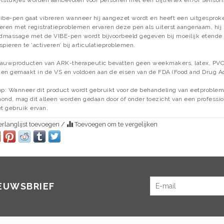
ibe-pen gaat vibreren wanneer hij aangezet wordt en heeft een uitgesproken p
eren met registratieproblemen ervaren deze pen als uiterst aangenaam, hij
massage met de VIBE-pen wordt bijvoorbeeld gegeven bij moeilijk etende k
spieren te ‘activeren’ bij articulatieproblemen.
auwproducten van ARK-therapeutic bevatten geen weekmakers, latex, PVC,
en gemaakt in de VS en voldoen aan de eisen van de FDA (Food and Drug Ad
op: Wanneer dit product wordt gebruikt voor de behandeling van eetproblem
ond, mag dit alleen worden gedaan door óf onder toezicht van een professio
et gebruik ervan.
rlanglijst toevoegen
/
Toevoegen om te vergelijken
IEUWSBRIEF