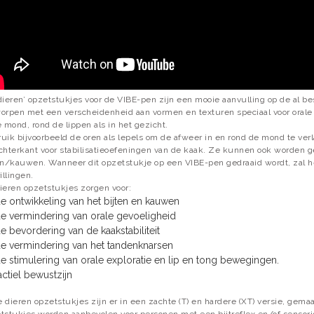
dieren’ opzetstukjes voor de VIBE-pen zijn een mooie aanvulling op de al b
orpen met een verscheidenheid aan vormen en texturen speciaal voor orale e
e mond, rond de lippen als in het gezicht.
uik bijvoorbeeld de oren als lepels om de afweer in en rond de mond te verl
chterkant voor stabilisatieoefeningen van de kaak. Ze kunnen ook worden 
en/kauwen. Wanneer dit opzetstukje op een VIBE-pen gedraaid wordt, zal het
illingen.
ieren opzetstukjes zorgen voor:
e ontwikkeling van het bijten en kauwen
e vermindering van orale gevoeligheid
e bevordering van de kaakstabiliteit
e vermindering van het tandenknarsen
e stimulering van orale exploratie en lip en tong bewegingen.
actiel bewustzijn
 dieren opzetstukjes zijn er in een zachte (T) en hardere (XT) versie, gemaa
tstukjes worden aanbevolen voor personen met een bijtreflex en/of sensor