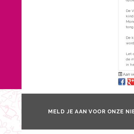
De V
kind
Mond
tong
De k
word
Let 
de m
in h
Aan ve
MELD JE AAN VOOR ONZE N