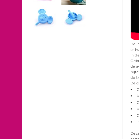
De ‘
ontw
in d
Gebr
de a
bijt
de tr
De d
d
d
d
d
d
t
Deze
opze