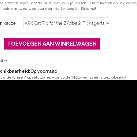
en opzetstukjes voor de VIBE-pen kun je verschillende kanten op, bijvoorbee
n, beide in twee weerstanden. Nu te koop bij Sisigma!
n keuze:
*
TOEVOEGEN AAN WINKELWAGEN
atie
chikbaarheid:
Op voorraad
t u de 'dieren' opzetstukjes voor op de VIBE-pen al eens geprobeerd?