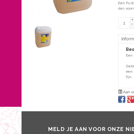
Een Puste
dan voor
+
-
Inform
Bes
Een 
Gebr
een 
fijn
Aan ve
MELD JE AAN VOOR ONZE N