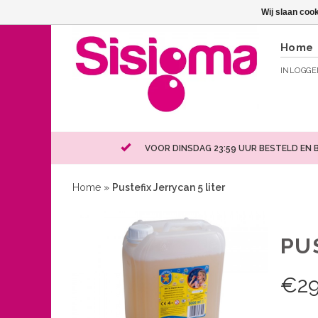
Wij slaan coo
Home
INLOGG
VOOR DINSDAG 23:59 UUR BESTELD EN 
Home
»
Pustefix Jerrycan 5 liter
PU
€
29