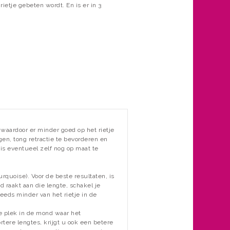
ietje gebeten wordt. En is er in 3
waardoor er minder goed op het rietje
n, tong retractie te bevorderen en
 is eventueel zelf nog op maat te
urquoise).
Voor de
beste resultaten
,
is
 raakt aan
die lengte
,
schakel je
teeds minder
van
het rietje in de
e plek in de mond
waar het
rtere lengtes
, krijgt u ook
een betere