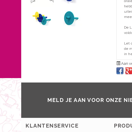
oral
heb
uite
mees
De L
vold
Let 
de m
in h
Aan ve
MELD JE AAN VOOR ONZE N
KLANTENSERVICE
PROD