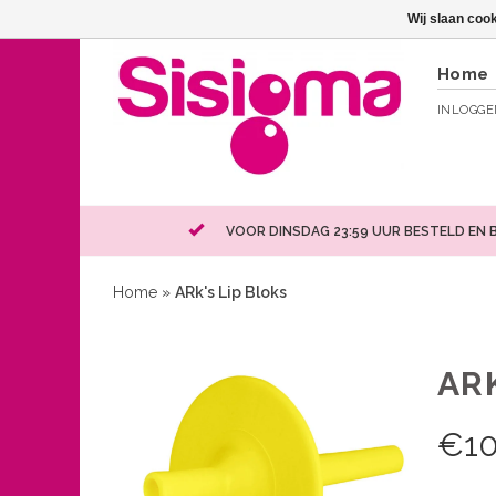
Wij slaan coo
Home
INLOGG
VOOR DINSDAG 23:59 UUR BESTELD EN 
Home
»
ARk's Lip Bloks
ARK
€
10