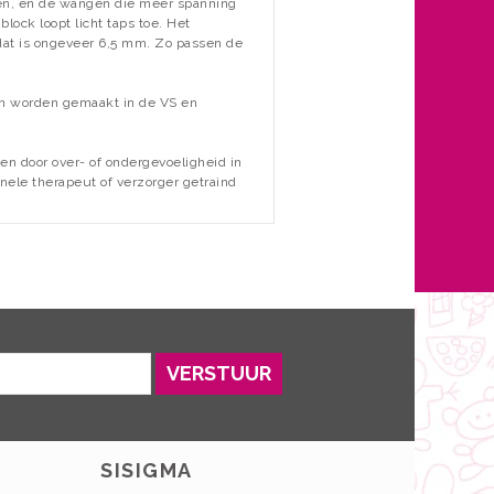
en,
en
de wangen
die
meer
spanning
 block loopt licht taps toe. Het
, dat is ongeveer 6,5 mm. Zo passen de
en worden gemaakt in de VS en
en door over- of ondergevoeligheid in
nele therapeut of verzorger getraind
VERSTUUR
SISIGMA