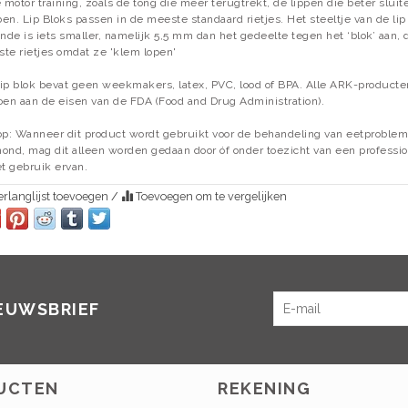
e
motor
training,
zoals
de tong
die
meer
terugtrekt
,
de lippen
die
beter
sluit
ben.
Lip
Bloks
passen in
de meeste standaard
rietjes.
Het steeltje van de lip
inde is iets smaller, namelijk 5,5 mm dan het gedeelte tegen het ‘blok’ aan
te rietjes omdat ze 'klem lopen'
ip blok bevat geen weekmakers, latex, PVC, lood of BPA. Alle ARK-product
oen aan de eisen van de FDA (Food and Drug Administration).
op: Wanneer dit product wordt gebruikt voor de behandeling van eetproblem
ond, mag dit alleen worden gedaan door óf onder toezicht van een professio
et gebruik ervan.
rlanglijst toevoegen
/
Toevoegen om te vergelijken
IEUWSBRIEF
UCTEN
REKENING