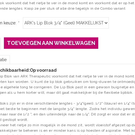
ok voorkomt dat het rietje te ver in de mond komt en voorkomt dat er op het r
ende lengtes. Koop ze per stuk of alle drie tegelijk in de Combo variant
n keuze:
*
TOEVOEGEN AAN WINKELWAGEN
atie
chikbaarheid:
Op voorraad
ip Blok van ARK Therapeutic voorkomt dat het rietje te ver in de mond komt 
ten kan worden. U kunt de lip blok gebruiken om tong-duwen te ontmoedige
e algehele tong te corrigeren. De Lip Blok past in een gewoon buigrietje en
pen als u hem korter wilt, maar dit gaat makkelijker bij de flexibele lipblok.
Bloks
zijn er in drie
verschillende lengtes
-
3/4"
(
geel),
1/2"
(
blauw)
en
1/4"
(
t
het beste te beginnen
met de langste
3/4"
lengte.
Zodra
het individu
gewend
 naar naar de
1/2 "
,
en dan
uiteindelijk naar de
1/4"
.
D
it zorgt er voor dat er
s
 gestopt wordt.
neer het rietje zo min mogelijk in de mond zit, w
ordt vloeistof
afgezet
op d
kkelijker
te beheren
is en er minder kans is op
hoesten of
aspiratie
.
Met
ko