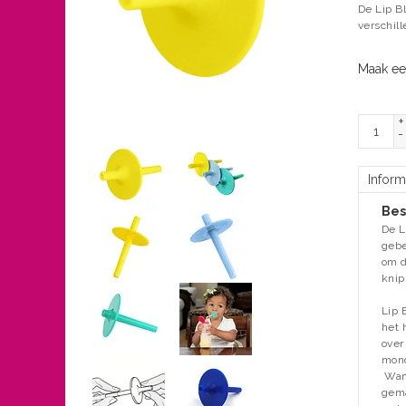
De Lip Bl
verschill
Maak ee
+
-
Inform
Bes
De L
gebe
om d
knip
Lip
het 
over
mond
Wan
gema