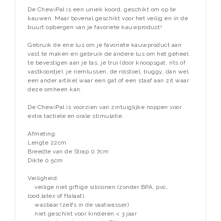
De ChewiPal is een uniek koord, geschikt om op te
kauwen. Maar bovenal geschikt voor het veilig en in de
buurt opbergen van je favoriete kauwproduct!
Gebruik de ene lus om je favoriete kauwproduct aan
vast te maken en gebruik de andere lus om het geheel
te bevestigen aan je tas, je trui (door knoopsgat, rits of
vastkoordje), je riemlussen, de rolstoel, buggy, dan wel
een ander artikel waar een gat of een staaf aan zit waar
deze omheen kan.
De ChewiPal is voorzien van zintuiglijke noppen voor
extra tactiele en orale stimulatie.
Afmeting:
Lengte 22cm
Breedte van de Strap 0.7cm
Dikte 0.5cm
Veiligheid:
veilige niet giftige siliconen (zonder BPA, pvc,
lood,latex of ftalaat).
wasbaar (zelfs in de vaatwasser)
niet geschikt voor kinderen < 3 jaar