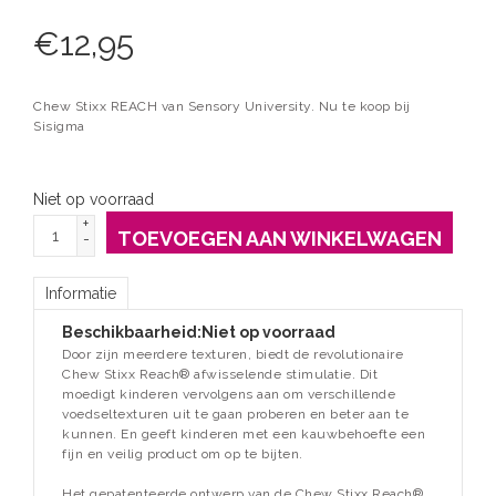
€
12,95
Chew Stixx REACH van Sensory University. Nu te koop bij
Sisigma
Niet op voorraad
+
TOEVOEGEN AAN WINKELWAGEN
-
Informatie
Beschikbaarheid:
Niet op voorraad
Door zijn meerdere texturen, biedt de revolutionaire
Chew Stixx Reach® afwisselende stimulatie. Dit
moedigt kinderen vervolgens aan om verschillende
voedseltexturen uit te gaan proberen en beter aan te
kunnen. En geeft kinderen met een kauwbehoefte een
fijn en veilig product om op te bijten.
Het gepatenteerde ontwerp van de Chew Stixx Reach®