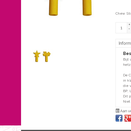
Chew Sti
+
-
Inform
Bes
Bijt
hetz
De C
​​in
die 
BP, 
Dit 
Niet
Aan ve