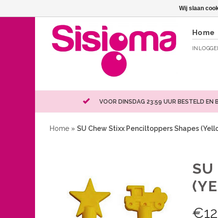
Wij slaan coo
Home
INLOGG
VOOR DINSDAG 23:59 UUR BESTELD EN 
Home
»
SU Chew Stixx Penciltoppers Shapes (Yell
SU
(Y
€
12