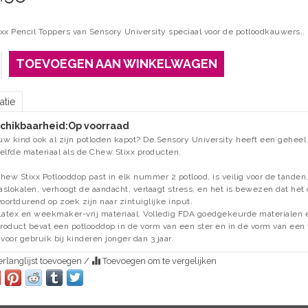
xx Pencil Toppers van Sensory University speciaal voor de potloodkauwers.. 
TOEVOEGEN AAN WINKELWAGEN
atie
chikbaarheid:
Op voorraad
 uw kind ook al zijn potloden kapot? De Sensory University heeft een gehe
elfde materiaal als de Chew Stixx producten.
hew Stixx Potlooddop past in elk nummer 2 potlood, is veilig voor de tanden, 
 klaslokalen, verhoogt de aandacht, verlaagt stress, en het is bewezen dat het
voortdurend op zoek zijn naar zintuiglijke input.
Latex en weekmaker-vrij materiaal. Volledig FDA goedgekeurde materialen 
product bevat een potlooddop in de vorm van een ster en in de vorm van een 
 voor gebruik bij kinderen jonger dan 3 jaar.
rlanglijst toevoegen
/
Toevoegen om te vergelijken