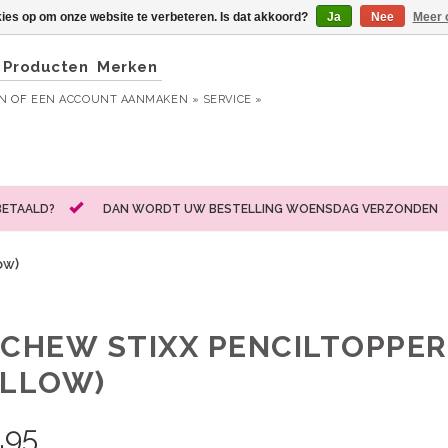
kies op om onze website te verbeteren. Is dat akkoord?
Ja
Nee
Meer 
Producten
Merken
EN
OF
EEN ACCOUNT AANMAKEN »
SERVICE »
BETAALD?
DAN WORDT UW BESTELLING WOENSDAG VERZONDEN
ow)
 CHEW STIXX PENCILTOPPE
ELLOW)
,95