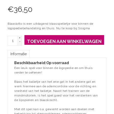
€
36,50
Blaaslotto is een uitdagend blaasspelletje voor binnen de
logopediebehandeling en thuis. Nu te koop bij Sisigma
+
TOEVOEGEN AAN WINKELWAGEN
-
Informatie
Beschikbaarheid:
Op voorraad
Een leuk spel voor binnen de logopedie en om thuis
verder te oefenen!
Blaas het balletje van het ene gat in het andere gat en
werk hiermee aan de ademcontrole voor de richting en
snelheid van het balletje. Naast het trainen van de
mondmotoriek, is het spel goed voor het versterken van
de lipspieren en blaaskracht.
Met dit spel kan o.a. gewerkt worden aan doelen met
betrekking tot stemproblemen, ademproblemen,