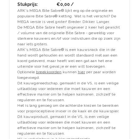
Stukprijs:
€0,00 /
ARK's MEGA Bite Sabre® lijkt erg op de originele en
populaire Bite Sabre® ketting. Wat is het verschil? De
MEGA versie is veel groter! Breder. Dikker. Langer.
De MEGA Bite Sabre heeft ongeveer 2 keer het gewicht
/ volume van de originele Bite Sabre - geweldig voor
sterkere kauwers en/of voor individuen die op zoek zijn
naar iets groters.
ARK's MEGA Bite Sabre® is een kauwsnack die in de
hand wordt gehouden en wordt standaard niet aan een
koord geleverd, maar heeft wel een gat aan het ene
uiteinde voor het geval je er een wilt toevoegen.
Optionele
breekkoorden
kunnen
hier
per paar worden
toegevoegd.
Dit kauwgereedschap, gemaakt in de VS, is een veilige
uitlaatklep voor iedereen die moet kauwen en een
effectieve manier om te helpen kalmeren, zichzelf te
reguleren en te focussen.
Het is lang genoeg om de achterste kiezen te bereiken
voor proprioceptieve invoer in de kaak en de kauwspier.
Dit kauwproduct, gemaakt in de VS, is een veilige
uitlaatklep voor iedereen die moet kauwen en een
effectieve manier om te helpen kalmeren, zichzelf te
reguleren en te focussen.