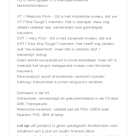
Hij is verkrijgbaar in 2 kleurgecodeerde
taaiheidsniveaus:
XT / Medium Firm - Dit is het middelste niveau, dat we
XT ("Xtra Tough") noemen. Het is steviger, maar nog
steeds redelijk taai, aanbevolen voor gematigde
kauwers.
XXT / Very Firm - Dit is het zwaarste niveau, dat we
XXT ("Xtra Xtra Tough") noemen. Het heeft nog steeds
wat "kauwbaarheid", maar het is redelijk stijf /
behoorlijk stevig.
Geen enkel kauwproduct is onverwoestbaar, maar dit is
meestal het langst meegaande niveau voor fervente
kauwers.
Elke product wordt afzonderlijk verkocht (zonder
ketting). Kleurtinten kunnen enigszins variëren.
Gemaakt in de VS
Ontworpen, vervaardigd en geassembleerd in de VS door
ARK Therapeutic.
Medische kwaliteit, voldoet aan de FDA, GEEN lood,
ftalaten, PVC, BPA of latex.
Let op:
dit product is geen speelgoed.
Aanbevolen voor
kinderen van 5 jaar en ouder.
Hoewel deze