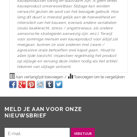
kauwproducten stevig en duurzaam zijn, is geen enkel
kauwproduct onverwoestbaar.
Slijtage kan worden
verwacht gezien de aard van het beoogde gebruik.
Hoe
lang dit duurt is meestal gelijk aan de hoeveelheid en
intensiteit van het kauwen, evenals andere variabelen
(zoals kaakkracht, stress / angstniveaus, als andere
sensorische strategieën aanwezig zijn, enz.).
Terwijl
voor sommige mensen een kauwproduct voor altijd zal
meegaan, kunnen ze voor anderen met zware /
agressieve orale behoeften snel kapot gaan..
Houd te
allen tijde toezicht, inspecteer regelmatig het product
op slijtage en vervang deze indien nodig als het artikel
tekenen van slijtage vertoont.
Aan verlanglijst toevoegen
/
Toevoegen om te vergelijken
MELD JE AAN VOOR ONZE
NIEUWSBRIEF
VERSTUUR