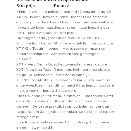
Stukprijs:
€0,00 /
Klinkt kauwen op potloden bekend? Gemaakt in de VS,
ARK's Flower Chewable Pencil Topper is de perfecte
oplossing. Het heeft een bloemmotief met een voelbare
rib rond de bloemblaadjes, met een holle hoes die over
het uiteinde van een potlood past.
Bij Sisigma verkrijgbaar in de sterkte XT en XXT
XT / Medium Firm - Dit is het middelste niveau, dat we
XT ("Xtra Tough") noemen. Het is steviger, maar nog
steeds redelijk taai, aanbevolen voor gematigde
kauwers.
XXT / Very Firm - Dit is het zwaarste niveau, dat we
XXT ("Xtra Xtra Tough") noemen. Het heeft nog steeds
enige ‘kauwbaarheid’, maar het is tamelijk
stijf/behoorlijk stevig. Geen enkel kauwinstrument is
onverwoestbaar, maar dit is meestal het langst houdbare
niveau voor enthousiaste kauwers.
Kies uw optie in het menu hierboven. Elke topper wordt
afzonderlijk verkocht. Kleurtinten kunnen enigszins
variëren. De beste praktijk is om potloden zonder gum
te gebruiken (een gratis exemplaar wordt bij elke topper
meegeleverd).
Elke topper meet ongeveer 2,5 inch hoog, 2 inch breed
en een halve inch dik.