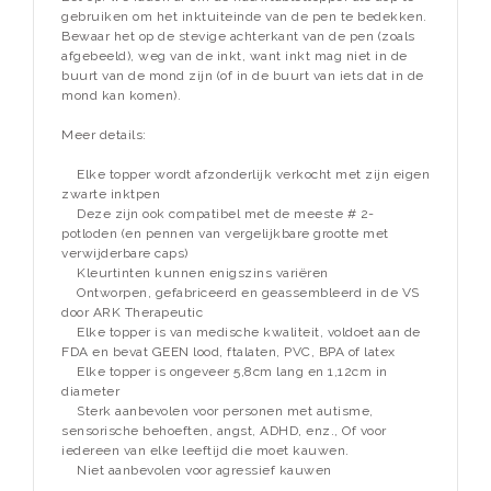
gebruiken om het inktuiteinde van de pen te bedekken.
Bewaar het op de stevige achterkant van de pen (zoals
afgebeeld), weg van de inkt, want inkt mag niet in de
buurt van de mond zijn (of in de buurt van iets dat in de
mond kan komen).
Meer details:
Elke topper wordt afzonderlijk verkocht met zijn eigen
zwarte inktpen
Deze zijn ook compatibel met de meeste # 2-
potloden (en pennen van vergelijkbare grootte met
verwijderbare caps)
Kleurtinten kunnen enigszins variëren
Ontworpen, gefabriceerd en geassembleerd in de VS
door ARK Therapeutic
Elke topper is van medische kwaliteit, voldoet aan de
FDA en bevat GEEN lood, ftalaten, PVC, BPA of latex
Elke topper is ongeveer 5,8cm lang en 1,12cm in
diameter
Sterk aanbevolen voor personen met autisme,
sensorische behoeften, angst, ADHD, enz., Of voor
iedereen van elke leeftijd die moet kauwen.
Niet aanbevolen voor agressief kauwen