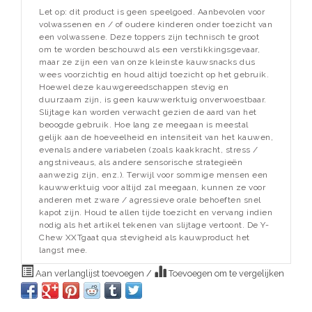
Let op: dit product is geen speelgoed. Aanbevolen voor
volwassenen en / of oudere kinderen onder toezicht van
een volwassene. Deze toppers zijn technisch te groot
om te worden beschouwd als een verstikkingsgevaar,
maar ze zijn een van onze kleinste kauwsnacks dus
wees voorzichtig en houd altijd toezicht op het gebruik.
Hoewel deze kauwgereedschappen stevig en
duurzaam zijn, is geen kauwwerktuig onverwoestbaar.
Slijtage kan worden verwacht gezien de aard van het
beoogde gebruik. Hoe lang ze meegaan is meestal
gelijk aan de hoeveelheid en intensiteit van het kauwen,
evenals andere variabelen (zoals kaakkracht, stress /
angstniveaus, als andere sensorische strategieën
aanwezig zijn, enz.). Terwijl voor sommige mensen een
kauwwerktuig voor altijd zal meegaan, kunnen ze voor
anderen met zware / agressieve orale behoeften snel
kapot zijn. Houd te allen tijde toezicht en vervang indien
nodig als het artikel tekenen van slijtage vertoont. De Y-
Chew XXTgaat qua stevigheid als kauwproduct het
langst mee.
Aan verlanglijst toevoegen
/
Toevoegen om te vergelijken