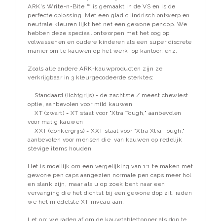
ARK's Write-n-Bite ™ is gemaakt in de VS en is de
perfecte oplossing. Met een glad cilindrisch ontwerp en
neutrale kleuren lijkt het net een gewone pendop. We
hebben deze speciaal ontworpen met het oog op
volwassenen en oudere kinderen als een super discrete
manier om te kauwen op het werk, op kantoor, enz.
Zoals alle andere ARK-kauwproducten zijn ze
verkrijgbaar in 3 kleurgecodeerde sterktes:
Standaard (lichtgrijs) = de zachtste / meest chewiest
optie, aanbevolen voor mild kauwen
XT (zwart) = XT staat voor "Xtra Tough," aanbevolen
voor matig kauwen
XXT (donkergrijs) = XXT staat voor "Xtra Xtra Tough,"
aanbevolen voor mensen die van kauwen op redelijk
stevige items houden
Het is moeilijk om een ​​vergelijking van 1:1 te maken met
gewone pen caps aangezien normale pen caps meer hol
en slank zijn, maar als u op zoek bent naar een
vervanging die het dichtst bij een gewone dop zit, raden
we het middelste XT-niveau aan.
Let op: we raden af ​​om de kauwtablettopper als dop te