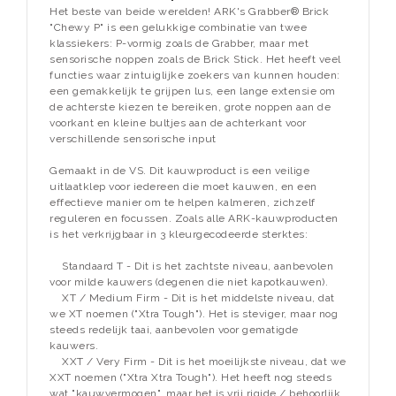
Het beste van beide werelden! ARK's Grabber® Brick
"Chewy P" is een gelukkige combinatie van twee
klassiekers: P-vormig zoals de Grabber, maar met
sensorische noppen zoals de Brick Stick. Het heeft veel
functies waar zintuiglijke zoekers van kunnen houden:
een gemakkelijk te grijpen lus, een lange extensie om
de achterste kiezen te bereiken, grote noppen aan de
voorkant en kleine bultjes aan de achterkant voor
verschillende sensorische input
Gemaakt in de VS. Dit kauwproduct is een veilige
uitlaatklep voor iedereen die moet kauwen, en een
effectieve manier om te helpen kalmeren, zichzelf
reguleren en focussen. Zoals alle ARK-kauwproducten
is het verkrijgbaar in 3 kleurgecodeerde sterktes:
Standaard T - Dit is het zachtste niveau, aanbevolen
voor milde kauwers (degenen die niet kapotkauwen).
XT / Medium Firm - Dit is het middelste niveau, dat
we XT noemen ("Xtra Tough"). Het is steviger, maar nog
steeds redelijk taai, aanbevolen voor gematigde
kauwers.
XXT / Very Firm - Dit is het moeilijkste niveau, dat we
XXT noemen ("Xtra Xtra Tough"). Het heeft nog steeds
wat "kauwvermogen", maar het is vrij rigide / behoorlijk