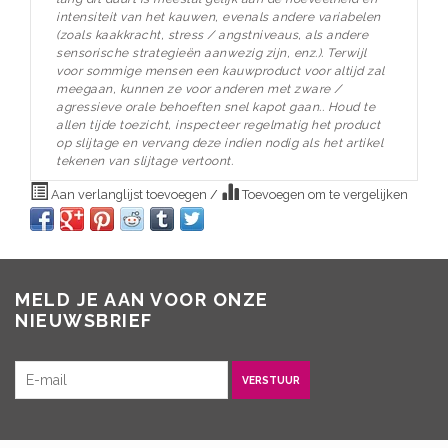
intensiteit van het kauwen, evenals andere variabelen
(zoals kaakkracht, stress / angstniveaus, als andere
sensorische strategieën aanwezig zijn, enz.).
Terwijl
voor sommige mensen een kauwproduct voor altijd zal
meegaan, kunnen ze voor anderen met zware /
agressieve orale behoeften snel kapot gaan..
Houd te
allen tijde toezicht, inspecteer regelmatig het product
op slijtage en vervang deze indien nodig als het artikel
tekenen van slijtage vertoont.
Aan verlanglijst toevoegen
/
Toevoegen om te vergelijken
MELD JE AAN VOOR ONZE
NIEUWSBRIEF
VERSTUUR