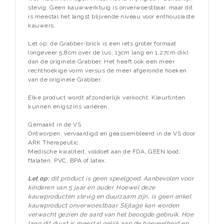
stevig. Geen kauwwerktuig is onverwoestbaar, maar dit
is meestal het langst blijvende niveau voor enthousiaste
kauwers.
Let op: de Grabber-brick is een iets groter formaat
(ongeveer 5,8cm over de lus, 13cm lang en 1,27cm dik)
dan de originele Grabber. Het heeft ook een meer
rechthoekige vorm versus de meer afgeronde hoeken
van de originele Grabber.
Elke product wordt afzonderlijk verkocht. Kleurtinten
kunnen enigszins variëren.
Gemaakt in de VS
Ontworpen, vervaardigd en geassembleerd in de VS door
ARK Therapeutic.
Medische kwaliteit, voldoet aan de FDA, GEEN lood,
ftalaten, PVC, BPA of latex.
Let op:
dit product is geen speelgoed.
Aanbevolen voor
kinderen van 5 jaar en ouder.
Hoewel deze
kauwproducten stevig en duurzaam zijn, is geen enkel
kauwproduct onverwoestbaar.
Slijtage kan worden
verwacht gezien de aard van het beoogde gebruik.
Hoe
lang dit duurt is meestal gelijk aan de hoeveelheid en