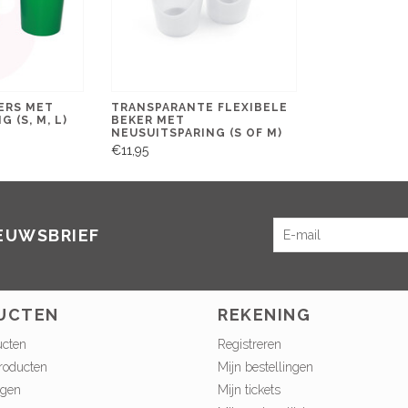
ERS MET
TRANSPARANTE FLEXIBELE
 (S, M, L)
BEKER MET
NEUSUITSPARING (S OF M)
€11,95
IEUWSBRIEF
UCTEN
REKENING
ucten
Registreren
roducten
Mijn bestellingen
ngen
Mijn tickets