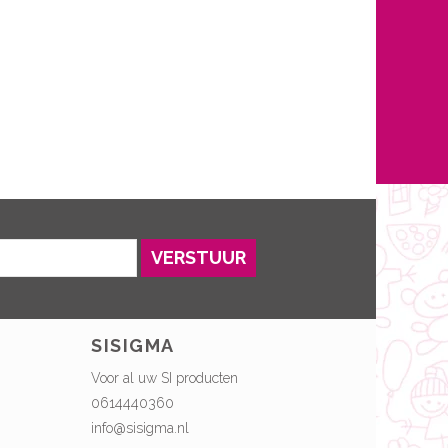
VERSTUUR
SISIGMA
Voor al uw SI producten
0614440360
info@sisigma.nl