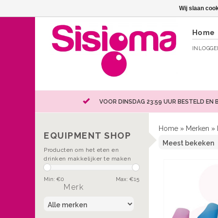
Wij slaan coo
Home
INLOGG
VOOR DINSDAG 23:59 UUR BESTELD EN 
Home
»
Merken
»
EQUIPMENT SHOP
Producten om het eten en
drinken makkelijker te maken
Min: €
0
Max: €
15
Merk