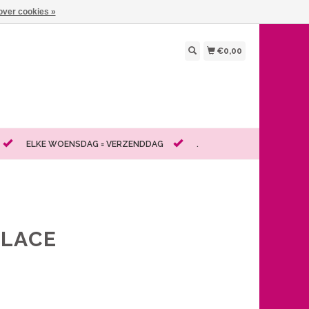
over cookies »
€0,00
ELKE WOENSDAG = VERZENDDAG
.
KLACE