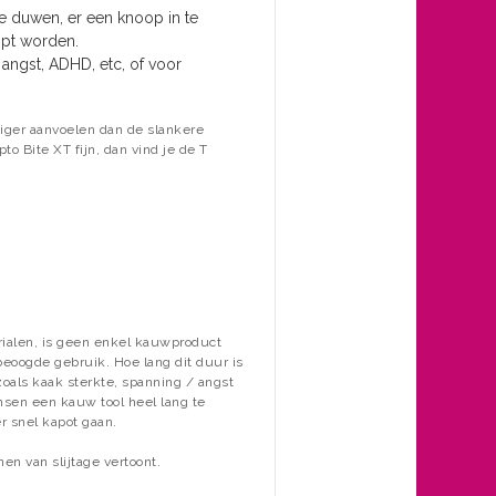
e duwen, er een knoop in te
ipt worden.
angst, ADHD, etc, of voor
viger aanvoelen dan de slankere
o Bite XT fijn, dan vind je de T
.
ialen, is geen enkel kauwproduct
 beoogde gebruik.
Hoe lang dit duur is
zoals kaak sterkte, spanning / angst
sen een kauw tool heel lang te
r snel kapot gaan.
nen van slijtage vertoont.