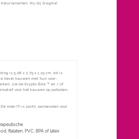
kleurvarianten. Nu bij Sisigma!
ting is
5,08 x
2,79 x 1,25 cm, dit is
ie liever kauwen met hun voor-
eiken, zie de Krypto-Bite ™ en / of
ernatief voor het kauwen op potloden,
.
.
De rode (T) is zacht, aanbevolen voor
rapeutische
d, ftalaten, PVC, BPA of latex