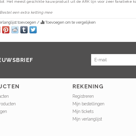
slot: Het meest geschikte kauwproduct uit de ARK lijn voor zeer
fanatieke 
Bestel een extra ketting mee
rlanglijst toevoegen
/
Toevoegen om te vergelijken
IEUWSBRIEF
UCTEN
REKENING
ucten
Registreren
roducten
Mijn bestellingen
ngen
Mijn tickets
Mijn verlanglijst