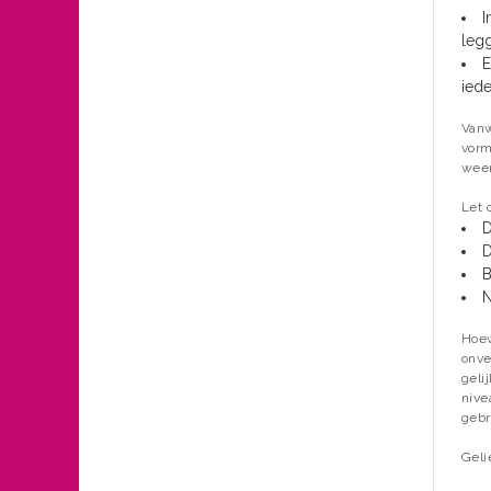
I
legg
E
iede
Vanw
vorm
weer
Let 
D
D
B
N
Hoew
onve
geli
nive
gebr
Geli