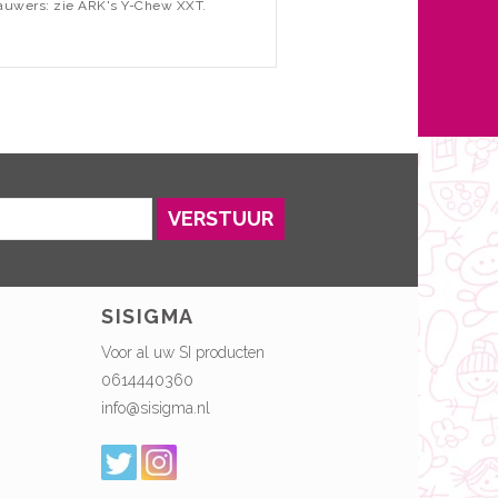
kauwers: zie ARK's Y-Chew XXT.
VERSTUUR
SISIGMA
Voor al uw SI producten
0614440360
info@sisigma.nl