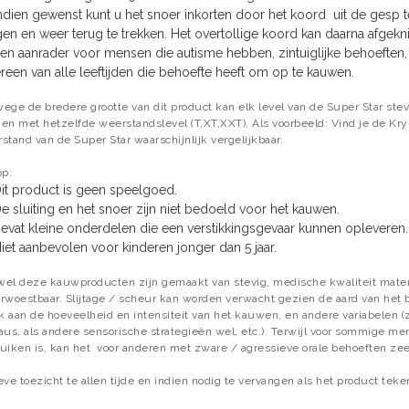
ndien gewenst kunt u het snoer inkorten door het koord uit de gesp t
en en weer terug te trekken. Het overtollige koord kan daarna afgekn
en aanrader voor mensen die autisme hebben, zintuiglijke behoeften, 
reen van alle leeftijden die behoefte heeft om op te kauwen.
ege de bredere grootte van dit product kan elk level van de Super Star ste
en met hetzelfde weerstandslevel (T,XT,XXT). Als voorbeeld: Vind je de Krypt
stand van de Super Star waarschijnlijk vergelijkbaar.
op:
it product is geen speelgoed.
e sluiting en het snoer zijn niet bedoeld voor het kauwen.
evat kleine onderdelen die een verstikkingsgevaar kunnen opleveren
iet aanbevolen voor kinderen jonger dan 5 jaar.
el deze kauwproducten zijn gemaakt van stevig, medische kwaliteit mater
rwoestbaar.
Slijtage / scheur kan worden verwacht gezien de aard van het
jk aan de hoeveelheid en intensiteit van het kauwen, en andere variabelen (
aus, als andere sensorische strategieën wel, etc.).
Terwijl voor sommige men
uiken is, kan het voor anderen met zware / agressieve orale behoeften zee
eve toezicht te allen tijde en indien nodig te vervangen als het product teke