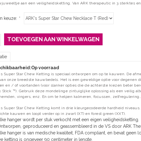
juweeltje aan een veiligheidsketting. Van ARK therapeutic in 3 sterktes en 
n keuze:
*
TOEVOEGEN AAN WINKELWAGEN
atie
chikbaarheid:
Op voorraad
s Super Star Chew Ketting is speciaal ontworpen om op te kauwen.
De afme
van onze breedste kauwbedels.
Het is een geweldige optie voor degenen d
en en / of voortanden (voor slanker opties die de achterste kiezen beter ber
k Stick ™).
Gebruik deze mondelinge zintuiglijke oplossing als een veilig alt
hemden, vingers, enz. En om te helpen kalmeren, focussen, zelfregulering.
s Super Star Chew Ketting komt in drie kleurgecodeerde hardheid niveaus
lichte kauwen en loopt verder op in zwart (XT) en forest green (XXT).
lke hanger wordt per stuk verkocht met een eigen veiligheidsketting.
ntworpen, geproduceerd en geassembleerd in de VS door ARK The
lke hanger is van medische kwaliteit, FDA compliant, en bevat geen loo
e ketting is ongeveer 90 centimeter in lengte.