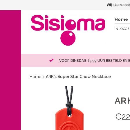
Wij slaan coo
Home
INLOGG
VOOR DINSDAG 23:59 UUR BESTELD EN 
Home
»
ARK's Super Star Chew Necklace
AR
€
22