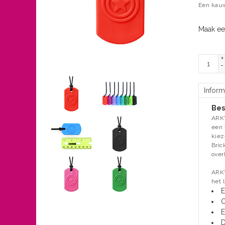
Een kauw
Maak ee
+
-
Inform
Bes
ARK'
een 
kiez
Bric
over
ARK'
het 
E
O
E
D