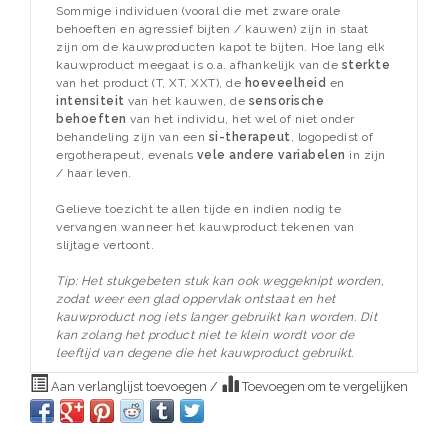
Sommige individuen (vooral die met zware orale
behoeften en agressief bijten / kauwen) zijn in staat
zijn om de kauwproducten kapot te bijten. Hoe lang elk
kauwproduct meegaat is o.a. afhankelijk van de
sterkte
van het product (T, XT, XXT), de
hoeveelheid
en
intensiteit
van het kauwen, de
sensorische
behoeften
van het individu, het wel of niet onder
behandeling zijn van een
si-therapeut
, logopedist of
ergotherapeut, evenals
vele andere variabelen
in zijn
/ haar leven.
Gelieve toezicht te allen tijde en indien nodig te
vervangen wanneer het kauwproduct tekenen van
slijtage vertoont.
Tip: Het stukgebeten stuk kan ook weggeknipt worden,
zodat weer een glad oppervlak ontstaat en het
kauwproduct nog iets langer gebruikt kan worden. Dit
kan zolang het product niet te klein wordt voor de
leeftijd van degene die het kauwproduct gebruikt.
Aan verlanglijst toevoegen
/
Toevoegen om te vergelijken