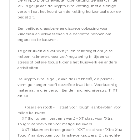
De Krypto Bite Chewable Tube ketting, gemaakt in de
VS, is gelijk aan de Krypto Bite ketting, met als enige
verschil dat het koord van de ketting horizontaal door de
bedel zit.
Een veilige, draagbare en discrete oplossing voor
kinderen en volwassenen die behoefte hebben om
ergens op te kauwen.
Te gebruiken als kauw/bijt- en handfidget om je te
helpen kalmeren, voor zelf-regulering in tijden van
stress of betere focus tijdens het huiswerk en andere
activiteiten.
De Krypto Bite is gelijk aan de Grabber®, de prisma-
vormige hanger heeft dezelfde kwaliteit. Veerkrachtig
materiaal in drie verschillende hardheid niveaus, T, XT
en XXT:
T (paars en rood) - T staat voor Tough, aanbevolen voor
milde kauwers
XT (lichtgroen, teal en zwart) - XT staat voor "Xtra
Tough" aanbevolen voor matige kauwers
XXT (blauw en forest green) - XXT staat voor "Xtra Xtra
Tough" aanbevolen voor fanatieke kauwers
.
Dit is echter