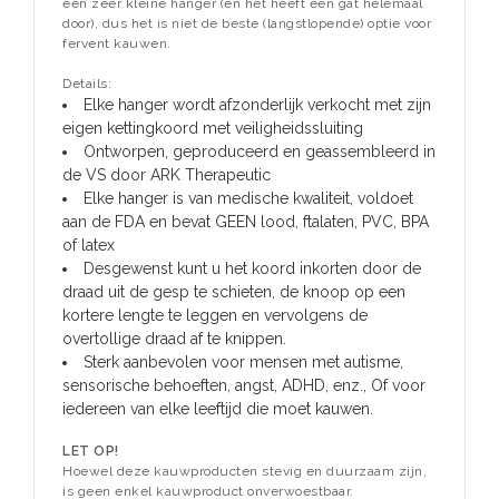
een zeer kleine hanger (en het heeft een gat helemaal
door), dus het is niet de beste (langstlopende) optie voor
fervent kauwen.
Details:
Elke hanger wordt afzonderlijk verkocht met zijn
eigen kettingkoord met veiligheidssluiting
Ontworpen, geproduceerd en geassembleerd in
de VS door ARK Therapeutic
Elke hanger is van medische kwaliteit, voldoet
aan de FDA en bevat GEEN lood, ftalaten, PVC, BPA
of latex
Desgewenst kunt u het koord inkorten door de
draad uit de gesp te schieten, de knoop op een
kortere lengte te leggen en vervolgens de
overtollige draad af te knippen.
Sterk aanbevolen voor mensen met autisme,
sensorische behoeften, angst, ADHD, enz., Of voor
iedereen van elke leeftijd die moet kauwen.
LET OP!
Hoewel deze kauwproducten stevig en duurzaam zijn,
is geen enkel kauwproduct onverwoestbaar.